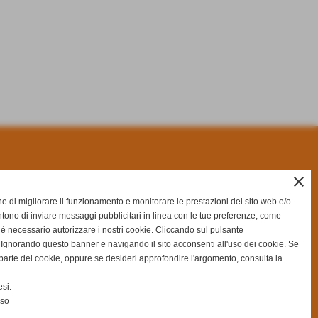
close
-
info@pranzopronto.it
ine di migliorare il funzionamento e monitorare le prestazioni del sito web e/o
tono di inviare messaggi pubblicitari in linea con le tue preferenze, come
 è necessario autorizzare i nostri cookie. Cliccando sul pulsante
gnorando questo banner e navigando il sito acconsenti all'uso dei cookie. Se
na parte dei cookie, oppure se desideri approfondire l'argomento, consulta la
si.
nso