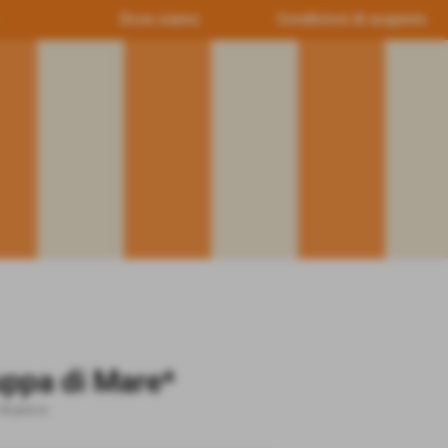
Dove siamo
Condizioni di acquisto
ppa di Mare*
di pesce