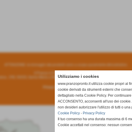
ATTENZIONE: le immagini dei prodotti sono a scopo puramente dimostrativo.
Il Pranzo è Pronto - P:IVA 01885910503
Utilizziamo i cookies
sca , 298, 56020, Santa Maria a Monte (PI) - Tel.
0587 706295
- Cell.
328 1034852
www.pranzopronto.it utilizza cookie propri al f
Privacy Policy
-
Cookie Policy
cookie derivati da strumenti esterni che consen
dettagliato nella Cookie Policy. Per continuare
Partner
ACCONSENTO, acconsenti all'uso dei cookie. I
non desideri autorizzare l'utilizzo di tutti o u
Cookie Policy
-
Privacy Policy
Il tuo consenso ha una durata massima di 6 me
Cookie accettati nel consenso: nessun conse