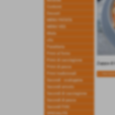
Bevande
Contorni
Dessert
MENU PATATA
MENU VEG
Miele
olio
Panetteria
Primi al forno
Primi di cacciagione
Zuppa di
Primi di pesce
Primi tradizionali
<< PRECEDE
Secondi - scaloppine
Secondi arrosto
Secondi di cacciagione
Secondi di pesce
Secondi Fritti
SPECIALITÀ