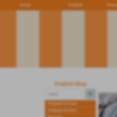
Home
Prodotti
Preno
Prodotti Shop
Antipasti di mare
Antipasti di terra