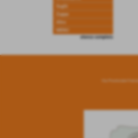
Sughi
Zuppe
Altro
MENU
elenco completo
Via Provinciale France