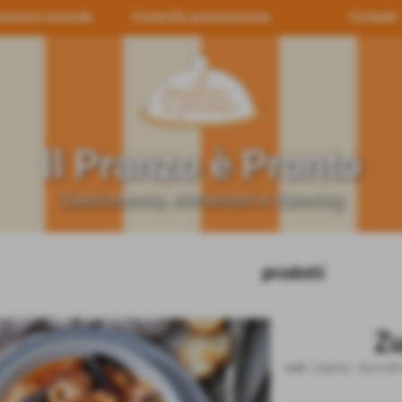
tazioni aziende
Controlla prenotazione
Contatti
Il Pranzo è Pronto
Gastronomia, Alimentari e Catering
prodotti
Zu
cod.:
Zupma
-
Secondi 