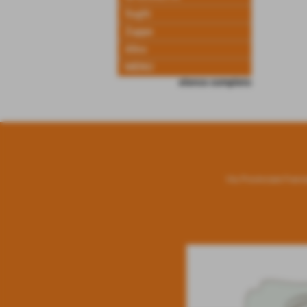
Sughi
Zuppe
Altro
MENU
elenco completo
Via Provinciale France