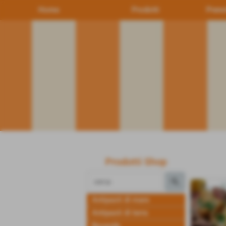
Home
Prodotti
Preno
Prodotti Shop
Antipasti di mare
Antipasti di terra