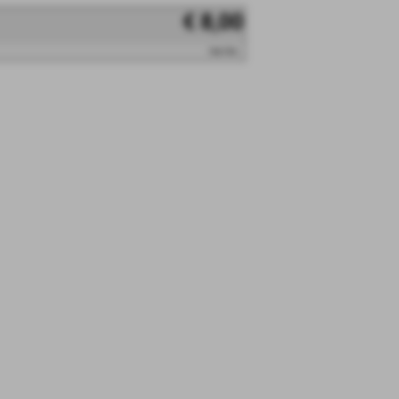
€ 8,00
iva inc.