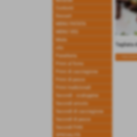
Bevande
Contorni
Dessert
MENU PATATA
MENU VEG
Miele
Tagliata 
olio
Panetteria
<< PRECEDE
Primi al forno
Primi di cacciagione
Primi di pesce
Primi tradizionali
Secondi - scaloppine
Secondi arrosto
Secondi di cacciagione
Secondi di pesce
Secondi Fritti
SPECIALITÀ