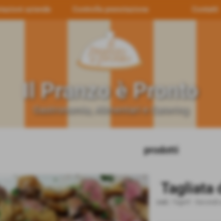
tazioni aziende
Controlla prenotazione
Contatti
Il Pranzo è Pronto
Gastronomia, Alimentari e Catering
prodotti
Tagliata
cod.:
Tagmf
-
Secondi 