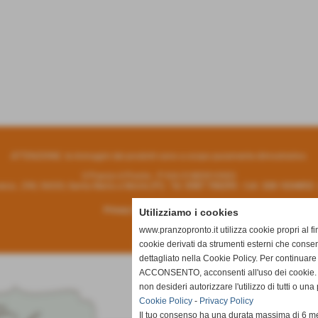
ATTENZIONE: le immagini dei prodotti sono a scopo puramente dimostrativo.
Il Pranzo è Pronto - P:IVA 01885910503
sca , 298, 56020, Santa Maria a Monte (PI) - Tel.
0587 706295
- Cell.
328 1034852
Privacy Policy
-
Cookie Policy
Utilizziamo i cookies
www.pranzopronto.it utilizza cookie propri al f
Partner
cookie derivati da strumenti esterni che consen
dettagliato nella Cookie Policy. Per continuare
ACCONSENTO, acconsenti all'uso dei cookie. I
non desideri autorizzare l'utilizzo di tutti o u
Cookie Policy
-
Privacy Policy
Il tuo consenso ha una durata massima di 6 me