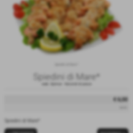
Spiedini di Mare*
Spiedini di Mare*
cod.:
Spimar
-
Secondi di pesce
€ 6,00
iva inc.
Spiedini di Mare*