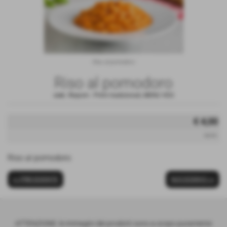
Riso al pomodoro
Riso al pomodoro
cod.:
Rispom
-
Primi tradizionali
,
MENU VEG
€ 4,00
iva inc.
Riso al pomodoro
<< PRECEDENTE
SUCCESSIVO >>
ATTENZIONE: le immagini dei prodotti sono a scopo puramente