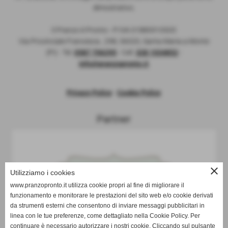
dimostrativo.
Il Pranzo è Pronto - P:IVA 01885910503
Via Provinciale Francesca , 298, 56020, Santa Maria a Monte
(PI) - Tel.
0587 706295
- Cell.
328 1034852
-
info@pranzopronto.it
Privacy Policy
-
Cookie Policy
Partner
close
Utilizziamo i cookies
www.pranzopronto.it utilizza cookie propri al fine di migliorare il
funzionamento e monitorare le prestazioni del sito web e/o cookie derivati
da strumenti esterni che consentono di inviare messaggi pubblicitari in
linea con le tue preferenze, come dettagliato nella Cookie Policy. Per
continuare è necessario autorizzare i nostri cookie. Cliccando sul pulsante