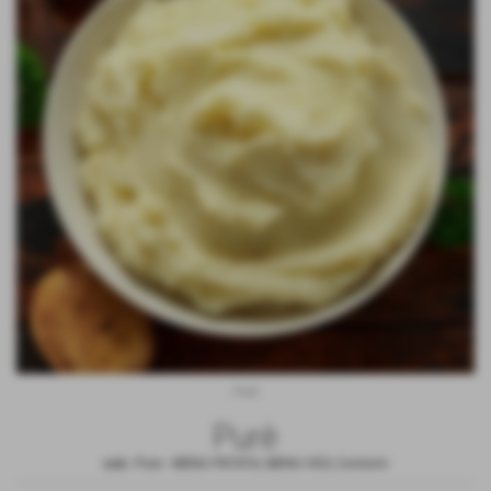
Purè
Purè
cod.:
Pure
-
MENU PATATA
,
MENU VEG
,
Contorni