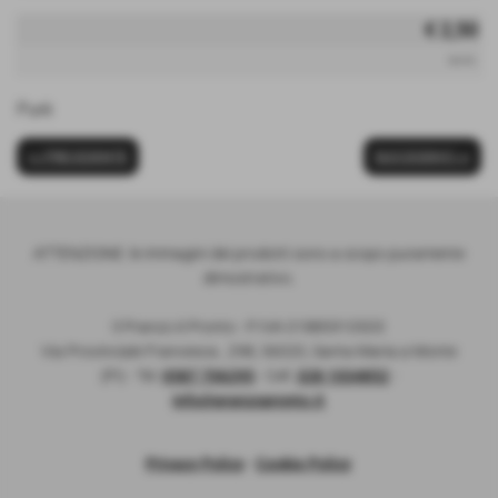
€ 2,50
iva inc.
Purè
<< PRECEDENTE
SUCCESSIVO >>
ATTENZIONE: le immagini dei prodotti sono a scopo puramente
dimostrativo.
Il Pranzo è Pronto - P:IVA 01885910503
Via Provinciale Francesca , 298, 56020, Santa Maria a Monte
(PI) - Tel.
0587 706295
- Cell.
328 1034852
-
info@pranzopronto.it
Privacy Policy
-
Cookie Policy