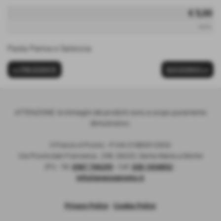
€ 5,00
iva inc.
Pasta Panna e Salsiccia
<< PRECEDENTE
SUCCESSIVO >>
ATTENZIONE: le immagini dei prodotti sono a scopo puramente
dimostrativo.
Il Pranzo è Pronto - P:IVA 01885910503
Via Provinciale Francesca , 298, 56020, Santa Maria a Monte
(PI) - Tel.
0587 706295
- Cell.
328 1034852
-
info@pranzopronto.it
Privacy Policy
-
Cookie Policy