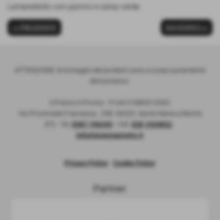
Lampredotto con panino e salsa verde
<< PRECEDENTE
SUCCESSIVO >>
ATTENZIONE: le immagini dei prodotti sono a scopo puramente
dimostrativo.
Il Pranzo è Pronto - P:IVA 01885910503
Via Provinciale Francesca , 298, 56020, Santa Maria a Monte
(PI) - Tel.
0587 706295
- Cell.
328 1034852
-
info@pranzopronto.it
Privacy Policy
-
Cookie Policy
Partner