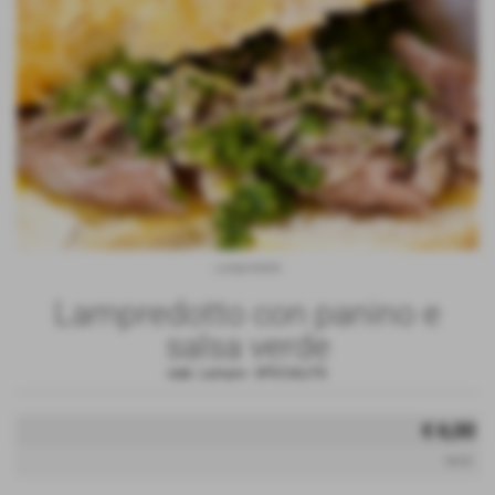
Lampredotto
Lampredotto con panino e
salsa verde
cod.:
Lampre
-
SPECIALITÀ
€ 6,00
iva inc.