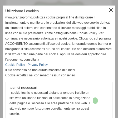
close
Utilizziamo i cookies
www.pranzopronto.it utilizza cookie propri al fine di migliorare il
funzionamento e monitorare le prestazioni del sito web e/o cookie derivati
da strumenti esterni che consentono di inviare messaggi pubblicitari in
linea con le tue preferenze, come dettagliato nella Cookie Policy. Per
continuare è necessario autorizzare i nostri cookie. Cliccando sul pulsante
ACCONSENTO, acconsenti all'uso dei cookie. Ignorando questo banner e
navigando il sito acconsenti all'uso dei cookie. Se non desideri autorizzare
l'utilizzo di tutti o una parte dei cookie, oppure se desideri approfondire
l'argomento, consulta la
Cookie Policy
-
Privacy Policy
Il tuo consenso ha una durata massima di 6 mesi.
Cookie accettati nel consenso: nessun consenso
tecnici necessari
I cookie tecnici e necessari aiutano a rendere fruibile un
sito web abilitando funzioni di base come la navigazione
della pagina e l'accesso alle aree protette del sito web. Il
sito web non può funzionare correttamente senza questi
cookie.